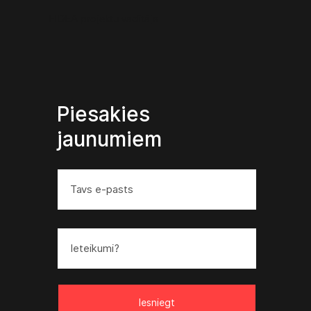
FIDEA projektu vadītāja
Piesakies
jaunumiem
Iesniegt