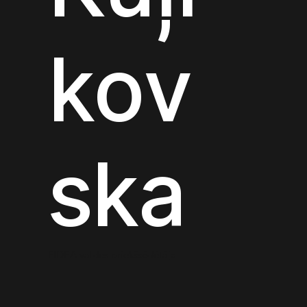
kov
ska
FIDEA valdes priekšsēdētāja