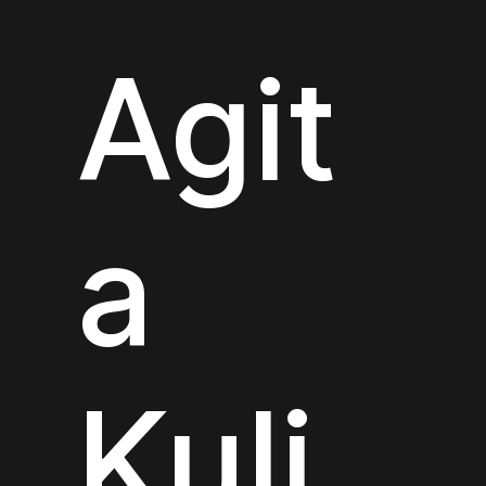
Agit
a
Kuļi